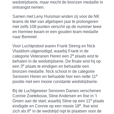
wedstrijdserie, maar mocht de bronzen medaille in
ontvangst nemen.
Samen met Leny Huisman wisten zij voor de NK
teams de titel van afgelopen jaar te prolongeren
met zelfs 108 punten verschil op de nummer twee
en hiermee kwam er een gouden team medaille
naar Bemmel.
Voor Luchtpistool waren Frank Streng en Nick
Vlasblom uitgenodigd, waarbij Frank in de
e
categorie Veteranen Heren een 2
plaats wist te
behalen in de wedstrijdserie. De finale wist hij op
e
een 3
plaats te eindigen en behaalde een
bronzen medaille. Nick schoot in de categorie
e
Senioren Heren en behaalde hier een nette 11
positie met een mooie constante wedstrijdserie.
Bij de Luchtgeweer Senioren Dames verschenen
Connie Zoetekouw, Stine Andersen en Ilse in ’t
e
Groen aan de start, waarbij Stine op een 11
plaats
e
eindigde en Connie op een mooie 18
. Ilse wist
e
zich als 8
in de wedstrijd nipt te plaatsen voor de