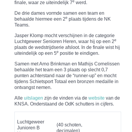
e
finale, waar ze uiteindelijk 7
werd.
De drie dames vormde samen een team en
e
behaalde hiermee een 2
plaats tijdens de NK
Teams.
Jasper Klomp mocht verschijnen in de categorie
e
Luchtgeweer Senioren Heren, waar hij op een 2
plaats de wedstrijdserie afsloot. In de finale wist hij
e
uiteindelijk op een 5
positie te eindigen.
Samen met Arno Brinkman en Mathijs Cornelissen
behaalde het team een 3 plaats op slecht 0,7
punten achterstand naar de “runner-up” en mocht
tijdens Schietsport Totaal een bronzen medaille in
ontvangst nemen.
Alle
uitslagen
zijn de vinden via de
website
van de
KNSA. Onderstaand de OdK schutters in cijfers.
Luchtgeweer
(40 schoten,
Junioren B
decimalen)