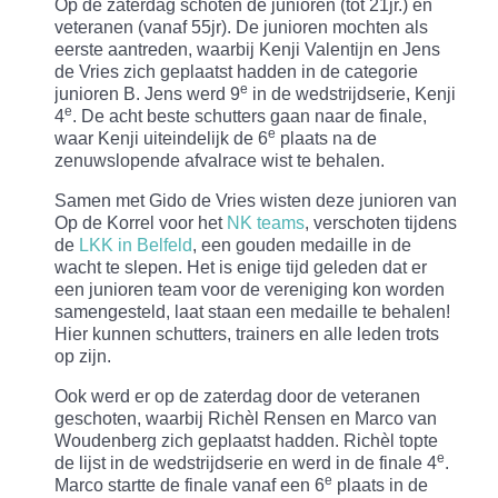
Op de zaterdag schoten de junioren (tot 21jr.) en
veteranen (vanaf 55jr). De junioren mochten als
eerste aantreden, waarbij Kenji Valentijn en Jens
de Vries zich geplaatst hadden in de categorie
e
junioren B. Jens werd 9
in de wedstrijdserie, Kenji
e
4
. De acht beste schutters gaan naar de finale,
e
waar Kenji uiteindelijk de 6
plaats na de
zenuwslopende afvalrace wist te behalen.
Samen met Gido de Vries wisten deze junioren van
Op de Korrel voor het
NK teams
, verschoten tijdens
de
LKK in Belfeld
, een gouden medaille in de
wacht te slepen. Het is enige tijd geleden dat er
een junioren team voor de vereniging kon worden
samengesteld, laat staan een medaille te behalen!
Hier kunnen schutters, trainers en alle leden trots
op zijn.
Ook werd er op de zaterdag door de veteranen
geschoten, waarbij Richèl Rensen en Marco van
Woudenberg zich geplaatst hadden. Richèl topte
e
de lijst in de wedstrijdserie en werd in de finale 4
.
e
Marco startte de finale vanaf een 6
plaats in de