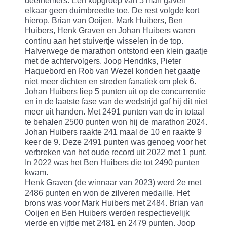
deelnemers. Een kopgroep van 5 man gaven
elkaar geen duimbreedte toe. De rest volgde kort
hierop. Brian van Ooijen, Mark Huibers, Ben
Huibers, Henk Graven en Johan Huibers waren
continu aan het stuivertje wisselen in de top.
Halverwege de marathon ontstond een klein gaatje
met de achtervolgers. Joop Hendriks, Pieter
Haquebord en Rob van Wezel konden het gaatje
niet meer dichten en streden fanatiek om plek 6.
Johan Huibers liep 5 punten uit op de concurrentie
en in de laatste fase van de wedstrijd gaf hij dit niet
meer uit handen. Met 2491 punten van de in totaal
te behalen 2500 punten won hij de marathon 2024.
Johan Huibers raakte 241 maal de 10 en raakte 9
keer de 9. Deze 2491 punten was genoeg voor het
verbreken van het oude record uit 2022 met 1 punt.
In 2022 was het Ben Huibers die tot 2490 punten
kwam.
Henk Graven (de winnaar van 2023) werd 2e met
2486 punten en won de zilveren medaille. Het
brons was voor Mark Huibers met 2484. Brian van
Ooijen en Ben Huibers werden respectievelijk
vierde en vijfde met 2481 en 2479 punten. Joop