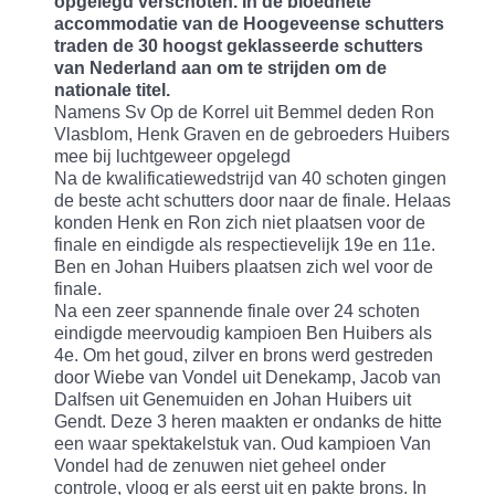
opgelegd verschoten. In de bloedhete
accommodatie van de Hoogeveense schutters
traden de 30 hoogst geklasseerde schutters
van Nederland aan om te strijden om de
nationale titel.
Namens Sv Op de Korrel uit Bemmel deden Ron
Vlasblom, Henk Graven en de gebroeders Huibers
mee bij luchtgeweer opgelegd
Na de kwalificatiewedstrijd van 40 schoten gingen
de beste acht schutters door naar de finale. Helaas
konden Henk en Ron zich niet plaatsen voor de
finale en eindigde als respectievelijk 19e en 11e.
Ben en Johan Huibers plaatsen zich wel voor de
finale.
Na een zeer spannende finale over 24 schoten
eindigde meervoudig kampioen Ben Huibers als
4e. Om het goud, zilver en brons werd gestreden
door Wiebe van Vondel uit Denekamp, Jacob van
Dalfsen uit Genemuiden en Johan Huibers uit
Gendt. Deze 3 heren maakten er ondanks de hitte
een waar spektakelstuk van. Oud kampioen Van
Vondel had de zenuwen niet geheel onder
controle, vloog er als eerst uit en pakte brons. In