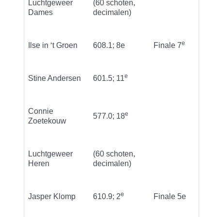
Luchtgeweer
(60 schoten,
Dames
decimalen)
e
Ilse in ‘t Groen
608.1; 8e
Finale 7
e
Stine Andersen
601.5; 11
Connie
e
577.0; 18
Zoetekouw
Luchtgeweer
(60 schoten,
Heren
decimalen)
e
Jasper Klomp
610.9; 2
Finale 5e