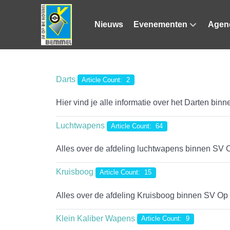
Nieuws
Evenementen
Agen
Darts
Article Count: 2
Hier vind je alle informatie over het Darten bin
Luchtwapens
Article Count: 64
Alles over de afdeling luchtwapens binnen SV 
Kruisboog
Article Count: 15
Alles over de afdeling Kruisboog binnen SV Op 
Klein Kaliber Wapens
Article Count: 9