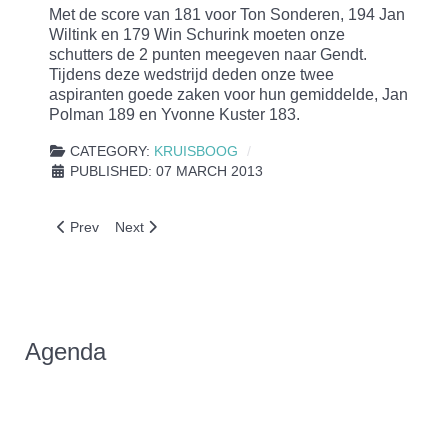
Met de score van 181 voor Ton Sonderen, 194 Jan
Wiltink en 179 Win Schurink moeten onze
schutters de 2 punten meegeven naar Gendt.
Tijdens deze wedstrijd deden onze twee
aspiranten goede zaken voor hun gemiddelde, Jan
Polman 189 en Yvonne Kuster 183.
CATEGORY:
KRUISBOOG
PUBLISHED: 07 MARCH 2013
Previous article: Winter competitie GKB
Next article: TWEE MAAL 1STE TIJDENS 4E GKB 
Prev
Next
Agenda