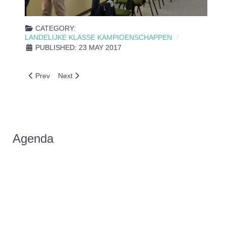
CATEGORY:
LANDELIJKE KLASSE KAMPIOENSCHAPPEN
PUBLISHED: 23 MAY 2017
Previous article: LKK sponsoren bedankt!
Next article: LKK Aanmeldingen; nog 1 week en 118 
Prev
Next
Agenda