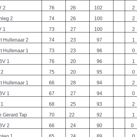
V 2
76
26
102
2
nleg 2
74
26
100
2
V 1
73
27
100
2
 ‘t Hullenaar 2
74
23
97
1
 ‘t Hullenaar 1
73
23
96
0
 BV 1
76
20
96
1
 2
75
20
95
0
 ‘t Hullenaar 1
66
28
94
2
 BV 1
67
27
94
0
 1
68
25
93
2
e Gerard Tap
70
22
92
1
 BV 2
66
24
90
0
nleg 1
65
24
89
0