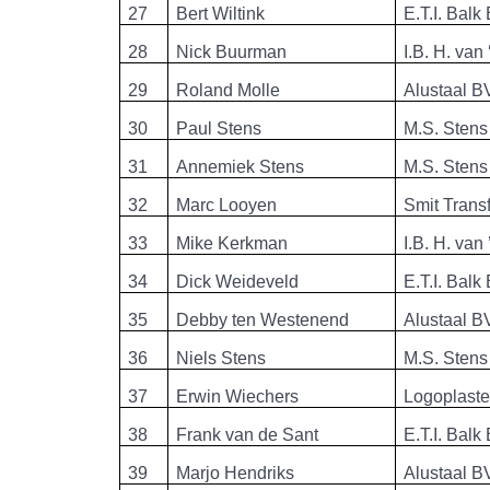
27
Bert Wiltink
E.T.I. Balk
28
Nick Buurman
I.B. H. van
29
Roland Molle
Alustaal B
30
Paul Stens
M.S. Stens
31
Annemiek Stens
M.S. Stens
32
Marc Looyen
Smit Trans
33
Mike Kerkman
I.B. H. van
34
Dick Weideveld
E.T.I. Balk
35
Debby ten Westenend
Alustaal B
36
Niels Stens
M.S. Stens
37
Erwin Wiechers
Logoplast
38
Frank van de Sant
E.T.I. Balk
39
Marjo Hendriks
Alustaal B