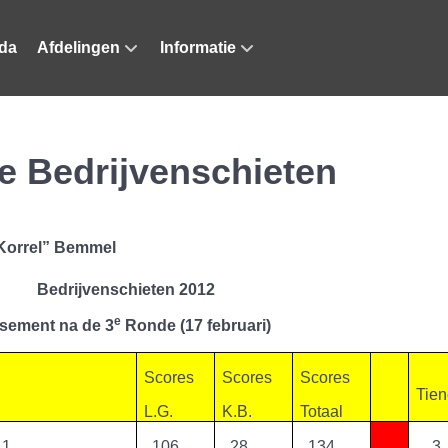
da
Afdelingen
Informatie
e Bedrijvenschieten
 Korrel” Bemmel
Bedrijvenschieten 2012
e
ssement na de 3
Ronde (17 februari)
Scores
Scores
Scores
Tie
L.G.
K.B.
Totaal
 1
106
28
134
←
3