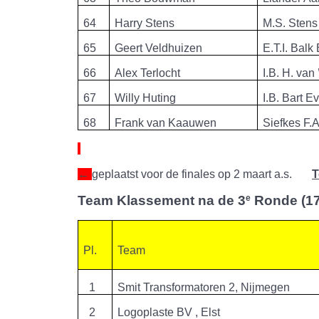
64
Harry Stens
M.S. Stens
65
Geert Veldhuizen
E.T.I. Balk
66
Alex Terlocht
I.B. H. van
67
Willy Huting
I.B. Bart E
68
Frank van Kaauwen
Siefkes F.A
←
geplaatst voor de finales op 2 maart a.s.
T
Team Klassement na de 3
e
Ronde (17 
Pl.
Team
1
Smit Transformatoren 2, Nijmegen
2
Logoplaste BV , Elst