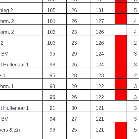
nleg 2
105
26
131
←
5
form. 2
101
26
127
←
4
form. 2
103
23
126
4
 2
103
23
126
←
2
e BV
95
29
124
←
3
 ’t Hullenaar 1
98
26
124
←
3
V 1
95
28
123
←
2
form. 1
93
29
122
←
3
.
96
26
122
←
3
 ’t Hullenaar 1
91
30
121
3
e BV
94
27
121
3
vers & Zn
96
25
121
←
5