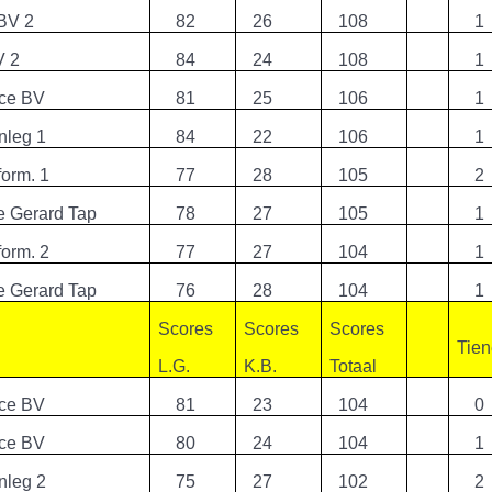
 BV 2
82
26
108
1
V 2
84
24
108
1
nce BV
81
25
106
1
nleg 1
84
22
106
1
form. 1
77
28
105
2
e Gerard Tap
78
27
105
1
form. 2
77
27
104
1
e Gerard Tap
76
28
104
1
Scores
Scores
Scores
Tie
L.G.
K.B.
Totaal
nce BV
81
23
104
0
nce BV
80
24
104
1
nleg 2
75
27
102
2