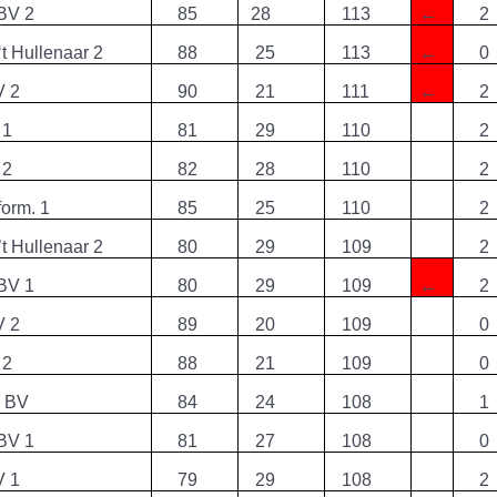
 BV 2
85
28
113
←
2
 ‘t Hullenaar 2
88
25
113
←
0
V 2
90
21
111
←
2
 1
81
29
110
2
 2
82
28
110
2
form. 1
85
25
110
2
 ’t Hullenaar 2
80
29
109
2
 BV 1
80
29
109
←
2
V 2
89
20
109
0
 2
88
21
109
0
e BV
84
24
108
1
 BV 1
81
27
108
0
V 1
79
29
108
2