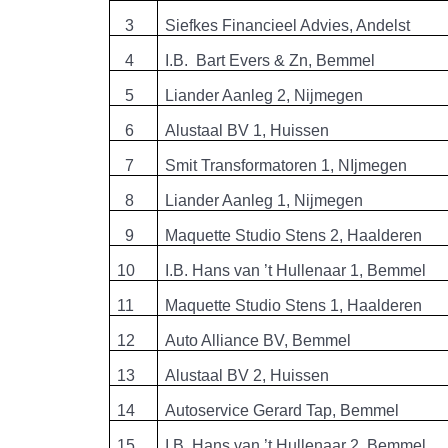
3
Siefkes Financieel Advies, Andelst
4
I.B. Bart Evers & Zn, Bemmel
5
Liander Aanleg 2, Nijmegen
6
Alustaal BV 1, Huissen
7
Smit Transformatoren 1, NIjmegen
8
Liander Aanleg 1, Nijmegen
9
Maquette Studio Stens 2, Haalderen
10
I.B. Hans van ’t Hullenaar 1, Bemmel
11
Maquette Studio Stens 1, Haalderen
12
Auto Alliance BV, Bemmel
13
Alustaal BV 2, Huissen
14
Autoservice Gerard Tap, Bemmel
15
I.B. Hans van ’t Hullenaar 2, Bemmel