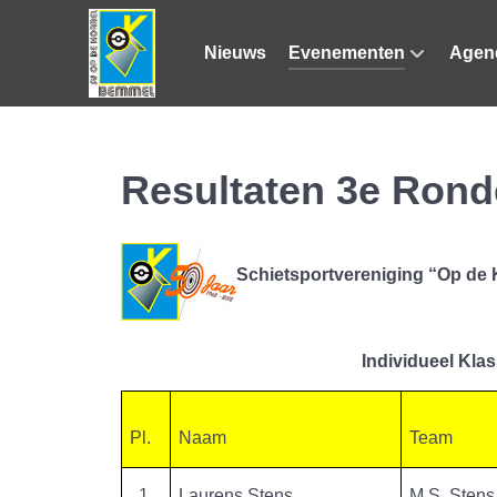
Nieuws
Evenementen
Agen
Resultaten 3e Rond
Schietsportvereniging “Op de
Individueel Kla
Pl.
Naam
Team
1
Laurens Stens
M.S. Stens