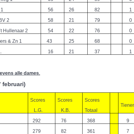
 1
56
26
82
1
 BV 2
58
21
79
0
 ’t Hullenaar 2
54
22
76
0
vers & Zn 1
43
25
68
0
.
16
21
37
1
evens alle dames.
februari)
Scores
Scores
Scores
Tiene
L.G.
K.B.
Totaal
292
76
368
9
279
82
361
7