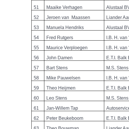
51
Maaike Verhagen
Alustaal B
52
Jeroen van Maassen
Liander Aa
53
Manuela Hendriks
Alustaal B
54
Fred Rutgers
I.B. H. van
55
Maurice Verploegen
I.B. H. van
56
John Damen
E.T.I. Balk
57
Bart Stens
M.S. Stens
58
Mike Pauwelsen
I.B. H. van
59
Theo Heijmen
E.T.I. Balk
60
Leo Stens
M.S. Stens
61
Jan-Willem Tap
Autoservic
62
Peter Beukeboom
E.T.I. Balk
63
Theo Bouwman
Liander Aa