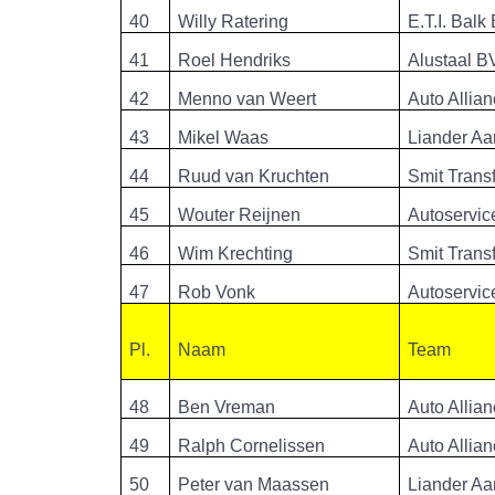
40
Willy Ratering
E.T.I. Balk
41
Roel Hendriks
Alustaal B
42
Menno van Weert
Auto Allia
43
Mikel Waas
Liander Aa
44
Ruud van Kruchten
Smit Trans
45
Wouter Reijnen
Autoservic
46
Wim Krechting
Smit Trans
47
Rob Vonk
Autoservic
Pl.
Naam
Team
48
Ben Vreman
Auto Allia
49
Ralph Cornelissen
Auto Allia
50
Peter van Maassen
Liander Aa