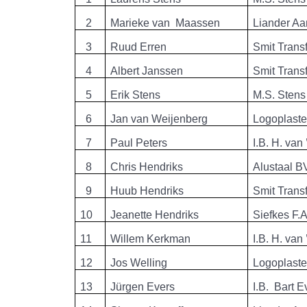
2
Marieke van Maassen
Liander Aa
3
Ruud Erren
Smit Trans
4
Albert Janssen
Smit Trans
5
Erik Stens
M.S. Stens
6
Jan van Weijenberg
Logoplast
7
Paul Peters
I.B. H. van
8
Chris Hendriks
Alustaal B
9
Huub Hendriks
Smit Trans
10
Jeanette Hendriks
Siefkes F.A
11
Willem Kerkman
I.B. H. van
12
Jos Welling
Logoplast
13
Jürgen Evers
I.B. Bart E