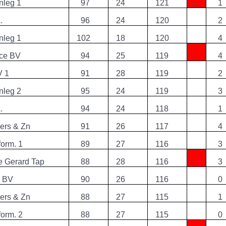
nleg 1
97
24
121
←
1
.
96
24
120
2
nleg 1
102
18
120
4
nce BV
94
25
119
←
4
V 1
91
28
119
2
nleg 2
95
24
119
3
.
94
24
118
1
vers & Zn
91
26
117
4
form. 1
89
27
116
3
e Gerard Tap
88
28
116
←
3
e BV
90
26
116
0
vers & Zn
88
27
115
1
form. 2
88
27
115
0