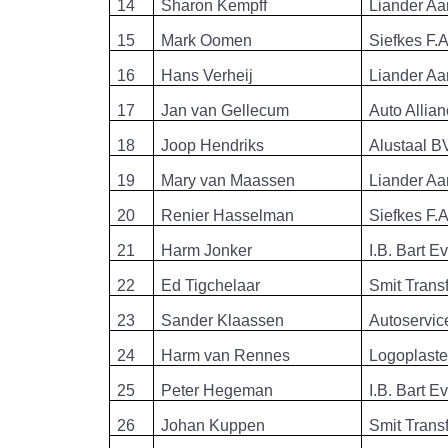
14
Sharon Kempff
Liander Aa
15
Mark Oomen
Siefkes F.A
16
Hans Verheij
Liander Aa
17
Jan van Gellecum
Auto Allia
18
Joop Hendriks
Alustaal B
19
Mary van Maassen
Liander Aa
20
Renier Hasselman
Siefkes F.A
21
Harm Jonker
I.B. Bart E
22
Ed Tigchelaar
Smit Trans
23
Sander Klaassen
Autoservic
24
Harm van Rennes
Logoplast
25
Peter Hegeman
I.B. Bart E
26
Johan Kuppen
Smit Trans