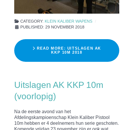
CATEGORY:
KLEIN KALIBER WAPENS
PUBLISHED: 29 NOVEMBER 2018
READ MORE: UITSLAGEN AK
KKP 10M 2018
Uitslagen AK KKP 10m
(voorlopig)
Na de eerste avond van het
Afdelingskampioenschap Klein Kaliber Pistool
10m hebben er 4 deelnemers hun serie geschoten.
Komende vrijdag 23 november zijn er ook wat