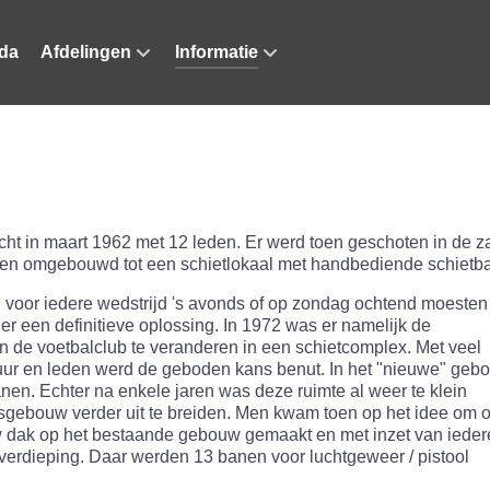
da
Afdelingen
Informatie
cht in maart 1962 met 12 leden. Er werd toen geschoten in de z
en omgebouwd tot een schietlokaal met handbediende schietb
n voor iedere wedstrijd 's avonds of op zondag ochtend moesten
een definitieve oplossing. In 1972 was er namelijk de
 de voetbalclub te veranderen in een schietcomplex. Met veel
uur en leden werd de geboden kans benut. In het "nieuwe" geb
nen. Echter na enkele jaren was deze ruimte al weer te klein
sgebouw verder uit te breiden. Men kwam toen op het idee om o
euw dak op het bestaande gebouw gemaakt en met inzet van iede
erdieping. Daar werden 13 banen voor luchtgeweer / pistool