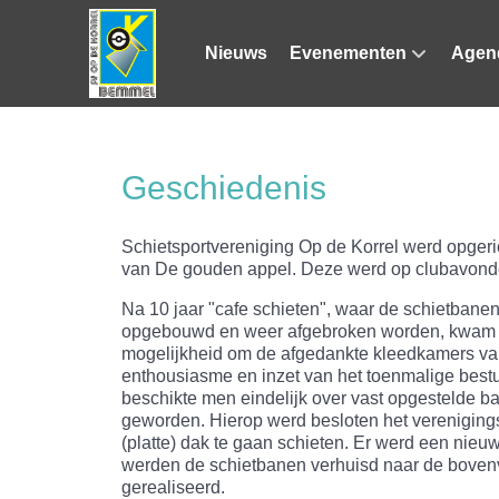
Nieuws
Evenementen
Agen
Geschiedenis
Schietsportvereniging Op de Korrel werd opgeri
van De gouden appel. Deze werd op clubavond
Na 10 jaar "cafe schieten", waar de schietbane
opgebouwd en weer afgebroken worden, kwam er 
mogelijkheid om de afgedankte kleedkamers van
enthousiasme en inzet van het toenmalige best
beschikte men eindelijk over vast opgestelde ba
geworden. Hierop werd besloten het vereniging
(platte) dak te gaan schieten. Er werd een ni
werden de schietbanen verhuisd naar de bovenv
gerealiseerd.