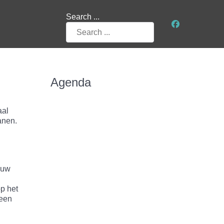
Search ...
Agenda
aal
anen.
ouw
p het
reen