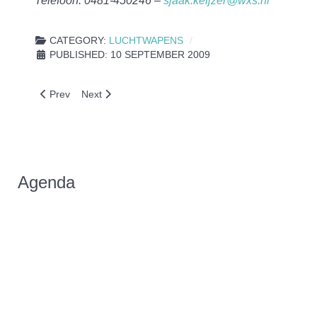
Telefoon: 0481-450246 –
sjaak.keijzer@wxs.nl
CATEGORY:
LUCHTWAPENS
PUBLISHED: 10 SEPTEMBER 2009
Previous article: Deelnemende Teams Liga 2009/2010
Next article: Indeling en Programma Ligacompetitie 
Prev
Next
Agenda